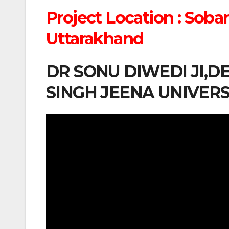
Project Location : Soba
Uttarakhand
DR SONU DIWEDI JI,D
SINGH JEENA UNIVER