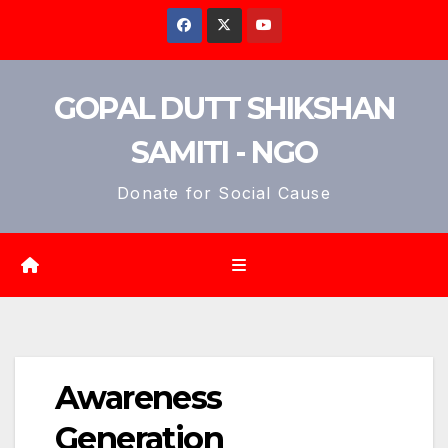
GOPAL DUTT SHIKSHAN
SAMITI - NGO
Donate for Social Cause
Awareness
Generation